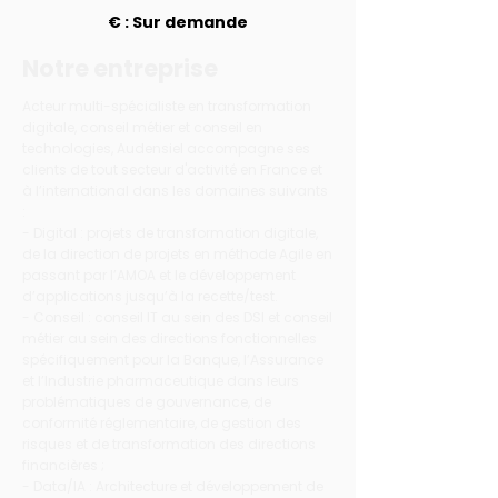
€ : Sur demande
Notre entreprise
Acteur multi-spécialiste en transformation
digitale, conseil métier et conseil en
technologies, Audensiel accompagne ses
clients de tout secteur d'activité en France et
à l’international dans les domaines suivants
:
- Digital : projets de transformation digitale,
de la direction de projets en méthode Agile en
passant par l’AMOA et le développement
d’applications jusqu’à la recette/test.
- Conseil : conseil IT au sein des DSI et conseil
métier au sein des directions fonctionnelles
spécifiquement pour la Banque, l’Assurance
et l’Industrie pharmaceutique dans leurs
problématiques de gouvernance, de
conformité réglementaire, de gestion des
risques et de transformation des directions
financières ;
- Data/IA : Architecture et développement de