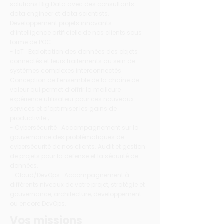
solutions Big Data avec des consultants
data engineer et data scientists.
Développement projets innovants
d’intelligence artificielle de nos clients sous
forme de POC.
- IoT : Exploitation des données des objets
connectés et leurs traitements au sein de
systèmes complexes interconnectés.
Conception de l’ensemble de la chaîne de
valeur qui permet d’offrir la meilleure
expérience utilisateur pour ces nouveaux
services et d’optimiser les gains de
productivité ;
- Cybersécurité : Accompagnement sur la
gouvernance des problématiques de
cybersécurité de nos clients. Audit et gestion
de projets pour la défense et la sécurité de
données.
- Cloud/DevOps : Accompagnement à
différents niveaux de votre projet, stratégie et
gouvernance, architecture, développement
ou encore DevOps.
Vos missions