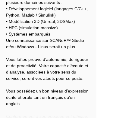
plusieurs domaines suivants :
• Développement logiciel (langages C/C++, 
Python, Matlab / Simulink)
• Modélisation 3D (Unreal, 3DSMax)
• HPC (simulation massive)
• Systèmes embarqués
Une connaissance sur SCANeR™ Studio 
et/ou Windows - Linux serait un plus.
Vous faîtes preuve d’autonomie, de rigueur 
et de proactivité. Votre capacité d’écoute et 
d’analyse, associées à votre sens du 
service, seront vos atouts pour ce poste.
Vous possédez un bon niveau d’expression 
écrite et orale tant en français qu’en 
anglais.
Conformément à son engagement éthique, 
Audensiel s'engage à lutter contre toute 
discrimination et à promouvoir la diversité 