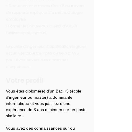
- Documenter le travail réalisé au travers
de rapports expliquant la méthodologie
employée
• Former les nouveaux clients d’AVS à
l’utilisation du logiciel.
Le poste d’ingénieur d’application logiciel
est un véritable tremplin au sein d’AVS
pour évoluer vers des domaines
d’expertises.
Votre profil
Vous êtes diplômé(e) d’un Bac +5 (école 
d’ingénieur ou master) à dominante 
informatique et vous justifiez d'une 
expérience de 3 ans minimum sur un poste 
similaire.
Vous avez des connaissances sur ou 