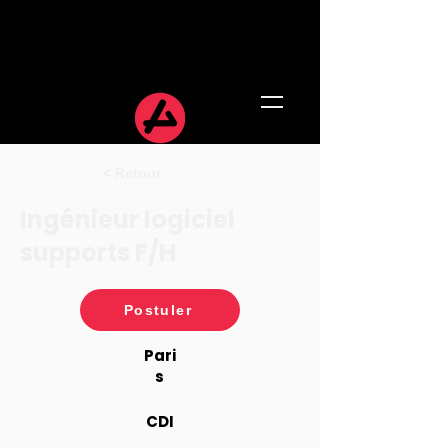
< Retour
Ingénieur logiciel
supports F/H
Postuler
Pari
s
CDI