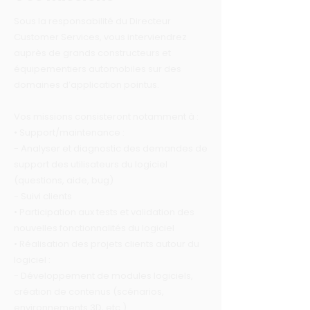
Sous la responsabilité du Directeur
Customer Services, vous interviendrez
auprès de grands constructeurs et
équipementiers automobiles sur des
domaines d’application pointus.
Vos missions consisteront notamment à :
• Support/maintenance :
- Analyser et diagnostic des demandes de
support des utilisateurs du logiciel
(questions, aide, bug)
- Suivi clients
• Participation aux tests et validation des
nouvelles fonctionnalités du logiciel
• Réalisation des projets clients autour du
logiciel :
- Développement de modules logiciels,
création de contenus (scénarios,
environnements 3D, etc.)