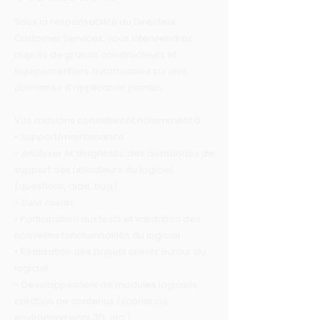
Sous la responsabilité du Directeur
Customer Services, vous interviendrez
auprès de grands constructeurs et
équipementiers automobiles sur des
domaines d’application pointus.
Vos missions consisteront notamment à :
• Support/maintenance :
- Analyser et diagnostic des demandes de
support des utilisateurs du logiciel
(questions, aide, bug)
- Suivi clients
• Participation aux tests et validation des
nouvelles fonctionnalités du logiciel
• Réalisation des projets clients autour du
logiciel :
- Développement de modules logiciels,
création de contenus (scénarios,
environnements 3D, etc.)