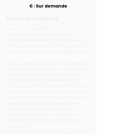
€ : Sur demande
Notre entreprise
Acteur multi-spécialiste en transformation
digitale, conseil métier et conseil en
technologies, Audensiel accompagne ses
clients de tout secteur d'activité en France et
à l’international dans les domaines suivants
:
- Digital : projets de transformation digitale,
de la direction de projets en méthode Agile en
passant par l’AMOA et le développement
d’applications jusqu’à la recette/test.
- Conseil : conseil IT au sein des DSI et conseil
métier au sein des directions fonctionnelles
spécifiquement pour la Banque, l’Assurance
et l’Industrie pharmaceutique dans leurs
problématiques de gouvernance, de
conformité réglementaire, de gestion des
risques et de transformation des directions
financières ;
- Data/IA : Architecture et développement de