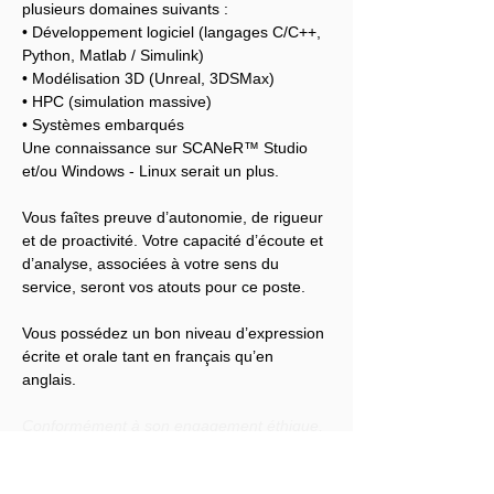
plusieurs domaines suivants :
• Développement logiciel (langages C/C++, 
Python, Matlab / Simulink)
• Modélisation 3D (Unreal, 3DSMax)
• HPC (simulation massive)
• Systèmes embarqués
Une connaissance sur SCANeR™ Studio 
et/ou Windows - Linux serait un plus.
Vous faîtes preuve d’autonomie, de rigueur 
et de proactivité. Votre capacité d’écoute et 
d’analyse, associées à votre sens du 
service, seront vos atouts pour ce poste.
Vous possédez un bon niveau d’expression 
écrite et orale tant en français qu’en 
anglais.
Conformément à son engagement éthique, 
Audensiel s'engage à lutter contre toute 
discrimination et à promouvoir la diversité 