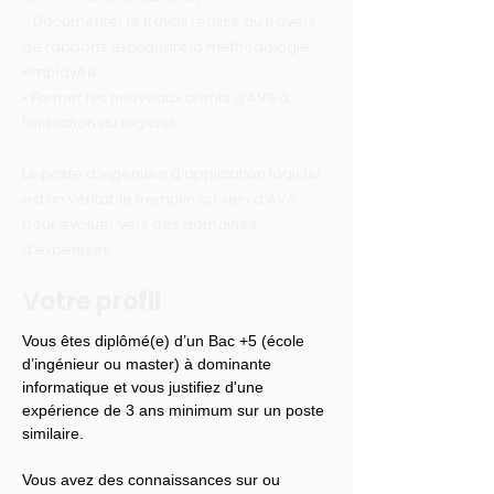
- Documenter le travail réalisé au travers
de rapports expliquant la méthodologie
employée
• Former les nouveaux clients d’AVS à
l’utilisation du logiciel.
Le poste d’ingénieur d’application logiciel
est un véritable tremplin au sein d’AVS
pour évoluer vers des domaines
d’expertises.
Votre profil
Vous êtes diplômé(e) d’un Bac +5 (école 
d’ingénieur ou master) à dominante 
informatique et vous justifiez d'une 
expérience de 3 ans minimum sur un poste 
similaire.
Vous avez des connaissances sur ou 