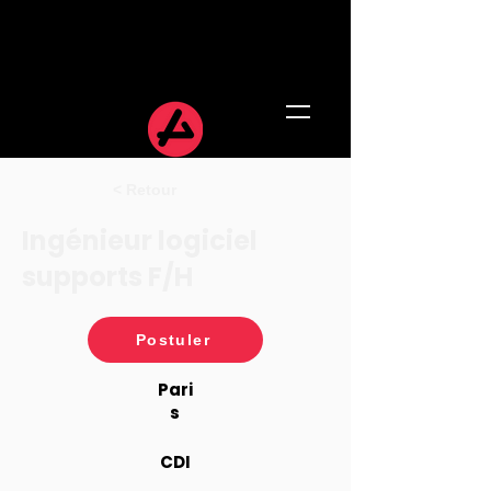
< Retour
Ingénieur logiciel
supports F/H
Postuler
Pari
s
CDI