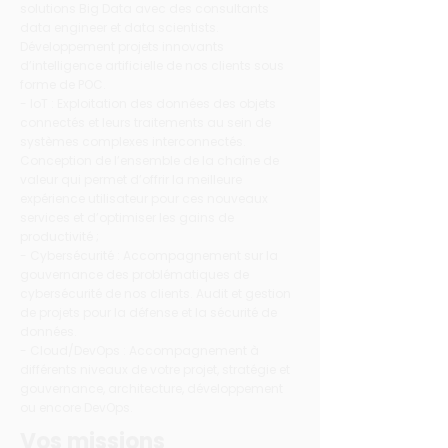
solutions Big Data avec des consultants
data engineer et data scientists.
Développement projets innovants
d’intelligence artificielle de nos clients sous
forme de POC.
- IoT : Exploitation des données des objets
connectés et leurs traitements au sein de
systèmes complexes interconnectés.
Conception de l’ensemble de la chaîne de
valeur qui permet d’offrir la meilleure
expérience utilisateur pour ces nouveaux
services et d’optimiser les gains de
productivité ;
- Cybersécurité : Accompagnement sur la
gouvernance des problématiques de
cybersécurité de nos clients. Audit et gestion
de projets pour la défense et la sécurité de
données.
- Cloud/DevOps : Accompagnement à
différents niveaux de votre projet, stratégie et
gouvernance, architecture, développement
ou encore DevOps.
Vos missions