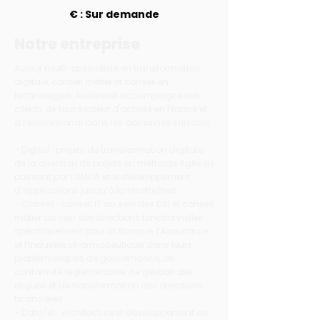
€ : Sur demande
Notre entreprise
Acteur multi-spécialiste en transformation
digitale, conseil métier et conseil en
technologies, Audensiel accompagne ses
clients de tout secteur d'activité en France et
à l’international dans les domaines suivants
:
- Digital : projets de transformation digitale,
de la direction de projets en méthode Agile en
passant par l’AMOA et le développement
d’applications jusqu’à la recette/test.
- Conseil : conseil IT au sein des DSI et conseil
métier au sein des directions fonctionnelles
spécifiquement pour la Banque, l’Assurance
et l’Industrie pharmaceutique dans leurs
problématiques de gouvernance, de
conformité réglementaire, de gestion des
risques et de transformation des directions
financières ;
- Data/IA : Architecture et développement de