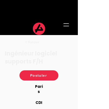
< Retour
Ingénieur logiciel
supports F/H
Postuler
Pari
s
CDI