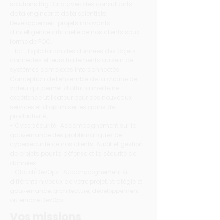
solutions Big Data avec des consultants
data engineer et data scientists.
Développement projets innovants
d’intelligence artificielle de nos clients sous
forme de POC.
- IoT : Exploitation des données des objets
connectés et leurs traitements au sein de
systèmes complexes interconnectés.
Conception de l’ensemble de la chaîne de
valeur qui permet d’offrir la meilleure
expérience utilisateur pour ces nouveaux
services et d’optimiser les gains de
productivité ;
- Cybersécurité : Accompagnement sur la
gouvernance des problématiques de
cybersécurité de nos clients. Audit et gestion
de projets pour la défense et la sécurité de
données.
- Cloud/DevOps : Accompagnement à
différents niveaux de votre projet, stratégie et
gouvernance, architecture, développement
ou encore DevOps.
Vos missions