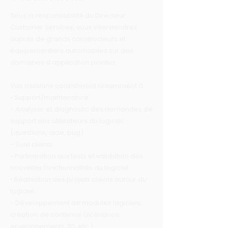
Sous la responsabilité du Directeur
Customer Services, vous interviendrez
auprès de grands constructeurs et
équipementiers automobiles sur des
domaines d’application pointus.
Vos missions consisteront notamment à :
• Support/maintenance :
- Analyser et diagnostic des demandes de
support des utilisateurs du logiciel
(questions, aide, bug)
- Suivi clients
• Participation aux tests et validation des
nouvelles fonctionnalités du logiciel
• Réalisation des projets clients autour du
logiciel :
- Développement de modules logiciels,
création de contenus (scénarios,
environnements 3D, etc.)