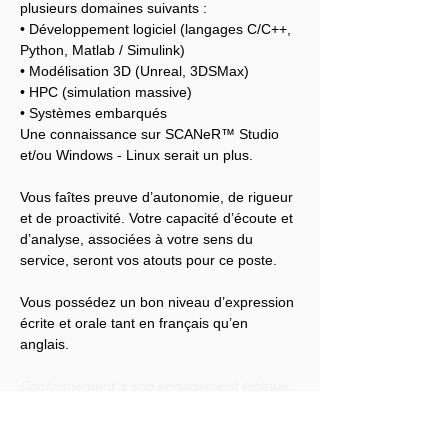
plusieurs domaines suivants :
• Développement logiciel (langages C/C++, 
Python, Matlab / Simulink)
• Modélisation 3D (Unreal, 3DSMax)
• HPC (simulation massive)
• Systèmes embarqués
Une connaissance sur SCANeR™ Studio 
et/ou Windows - Linux serait un plus.
Vous faîtes preuve d’autonomie, de rigueur 
et de proactivité. Votre capacité d’écoute et 
d’analyse, associées à votre sens du 
service, seront vos atouts pour ce poste.
Vous possédez un bon niveau d’expression 
écrite et orale tant en français qu’en 
anglais.
Conformément à son engagement éthique, 
Audensiel s'engage à lutter contre toute 
discrimination et à promouvoir la diversité 