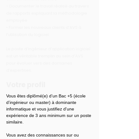
- Documenter le travail réalisé au travers
de rapports expliquant la méthodologie
employée
• Former les nouveaux clients d’AVS à
l’utilisation du logiciel.
Le poste d’ingénieur d’application logiciel
est un véritable tremplin au sein d’AVS
pour évoluer vers des domaines
d’expertises.
Votre profil
Vous êtes diplômé(e) d’un Bac +5 (école 
d’ingénieur ou master) à dominante 
informatique et vous justifiez d'une 
expérience de 3 ans minimum sur un poste 
similaire.
Vous avez des connaissances sur ou 