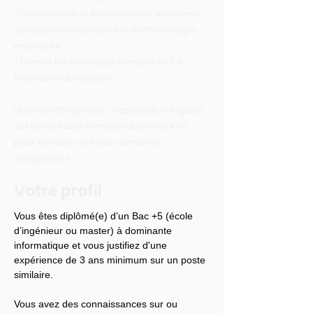
- Documenter le travail réalisé au travers
de rapports expliquant la méthodologie
employée
• Former les nouveaux clients d’AVS à
l’utilisation du logiciel.
Le poste d’ingénieur d’application logiciel
est un véritable tremplin au sein d’AVS
pour évoluer vers des domaines
d’expertises.
Votre profil
Vous êtes diplômé(e) d’un Bac +5 (école 
d’ingénieur ou master) à dominante 
informatique et vous justifiez d'une 
expérience de 3 ans minimum sur un poste 
similaire.
Vous avez des connaissances sur ou 