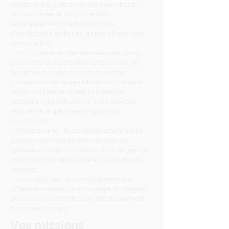
solutions Big Data avec des consultants
data engineer et data scientists.
Développement projets innovants
d’intelligence artificielle de nos clients sous
forme de POC.
- IoT : Exploitation des données des objets
connectés et leurs traitements au sein de
systèmes complexes interconnectés.
Conception de l’ensemble de la chaîne de
valeur qui permet d’offrir la meilleure
expérience utilisateur pour ces nouveaux
services et d’optimiser les gains de
productivité ;
- Cybersécurité : Accompagnement sur la
gouvernance des problématiques de
cybersécurité de nos clients. Audit et gestion
de projets pour la défense et la sécurité de
données.
- Cloud/DevOps : Accompagnement à
différents niveaux de votre projet, stratégie et
gouvernance, architecture, développement
ou encore DevOps.
Vos missions