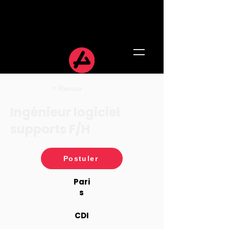
< Retour
Ingénieur logiciel
supports F/H
Postuler
Pari
s
CDI