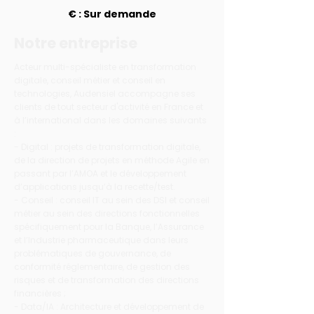
€ : Sur demande
Notre entreprise
Acteur multi-spécialiste en transformation
digitale, conseil métier et conseil en
technologies, Audensiel accompagne ses
clients de tout secteur d'activité en France et
à l’international dans les domaines suivants
:
- Digital : projets de transformation digitale,
de la direction de projets en méthode Agile en
passant par l’AMOA et le développement
d’applications jusqu’à la recette/test.
- Conseil : conseil IT au sein des DSI et conseil
métier au sein des directions fonctionnelles
spécifiquement pour la Banque, l’Assurance
et l’Industrie pharmaceutique dans leurs
problématiques de gouvernance, de
conformité réglementaire, de gestion des
risques et de transformation des directions
financières ;
- Data/IA : Architecture et développement de