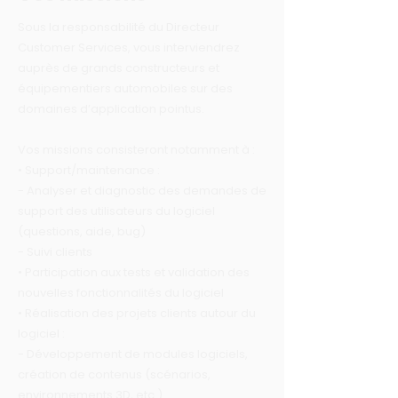
Sous la responsabilité du Directeur
Customer Services, vous interviendrez
auprès de grands constructeurs et
équipementiers automobiles sur des
domaines d’application pointus.
Vos missions consisteront notamment à :
• Support/maintenance :
- Analyser et diagnostic des demandes de
support des utilisateurs du logiciel
(questions, aide, bug)
- Suivi clients
• Participation aux tests et validation des
nouvelles fonctionnalités du logiciel
• Réalisation des projets clients autour du
logiciel :
- Développement de modules logiciels,
création de contenus (scénarios,
environnements 3D, etc.)