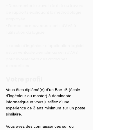
- Documenter le travail réalisé au travers
de rapports expliquant la méthodologie
employée
• Former les nouveaux clients d’AVS à
l’utilisation du logiciel.
Le poste d’ingénieur d’application logiciel
est un véritable tremplin au sein d’AVS
pour évoluer vers des domaines
d’expertises.
Votre profil
Vous êtes diplômé(e) d’un Bac +5 (école 
d’ingénieur ou master) à dominante 
informatique et vous justifiez d'une 
expérience de 3 ans minimum sur un poste 
similaire.
Vous avez des connaissances sur ou 