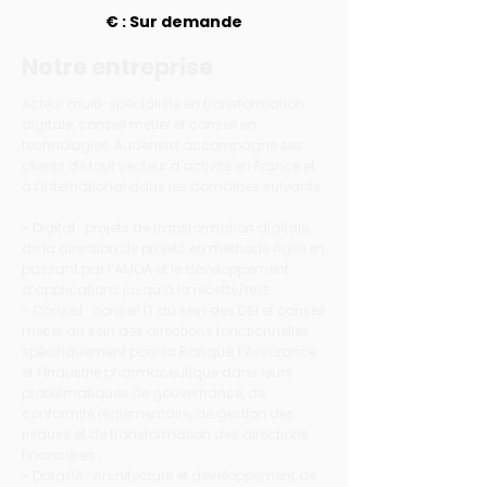
€ : Sur demande
Notre entreprise
Acteur multi-spécialiste en transformation
digitale, conseil métier et conseil en
technologies, Audensiel accompagne ses
clients de tout secteur d'activité en France et
à l’international dans les domaines suivants
:
- Digital : projets de transformation digitale,
de la direction de projets en méthode Agile en
passant par l’AMOA et le développement
d’applications jusqu’à la recette/test.
- Conseil : conseil IT au sein des DSI et conseil
métier au sein des directions fonctionnelles
spécifiquement pour la Banque, l’Assurance
et l’Industrie pharmaceutique dans leurs
problématiques de gouvernance, de
conformité réglementaire, de gestion des
risques et de transformation des directions
financières ;
- Data/IA : Architecture et développement de