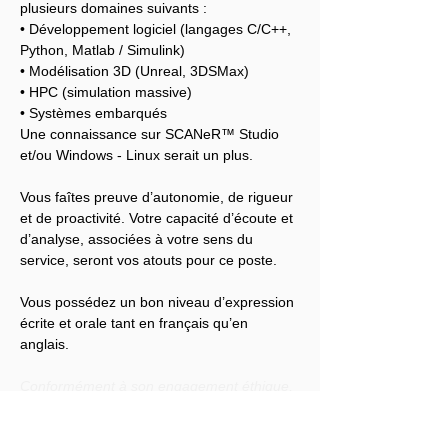
plusieurs domaines suivants :
• Développement logiciel (langages C/C++, 
Python, Matlab / Simulink)
• Modélisation 3D (Unreal, 3DSMax)
• HPC (simulation massive)
• Systèmes embarqués
Une connaissance sur SCANeR™ Studio 
et/ou Windows - Linux serait un plus.
Vous faîtes preuve d’autonomie, de rigueur 
et de proactivité. Votre capacité d’écoute et 
d’analyse, associées à votre sens du 
service, seront vos atouts pour ce poste.
Vous possédez un bon niveau d’expression 
écrite et orale tant en français qu’en 
anglais.
Conformément à son engagement éthique, 
Audensiel s'engage à lutter contre toute 
discrimination et à promouvoir la diversité 