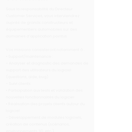
Sous la responsabilité du Directeur
Customer Services, vous interviendrez
auprès de grands constructeurs et
équipementiers automobiles sur des
domaines d’application pointus.
Vos missions consisteront notamment à :
• Support/maintenance :
- Analyser et diagnostic des demandes de
support des utilisateurs du logiciel
(questions, aide, bug)
- Suivi clients
• Participation aux tests et validation des
nouvelles fonctionnalités du logiciel
• Réalisation des projets clients autour du
logiciel :
- Développement de modules logiciels,
création de contenus (scénarios,
environnements 3D, etc.)