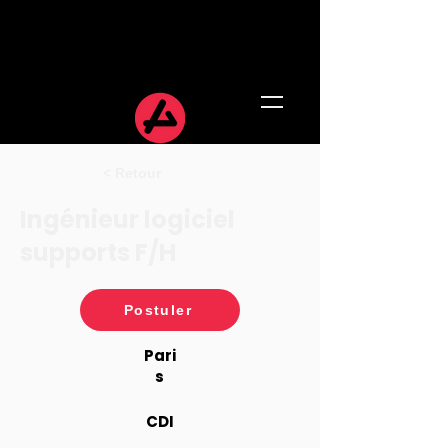
< Retour
Ingénieur logiciel
supports F/H
Postuler
Pari
s
CDI