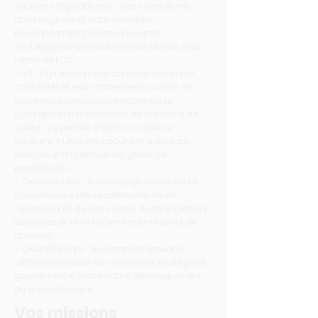
solutions Big Data avec des consultants
data engineer et data scientists.
Développement projets innovants
d’intelligence artificielle de nos clients sous
forme de POC.
- IoT : Exploitation des données des objets
connectés et leurs traitements au sein de
systèmes complexes interconnectés.
Conception de l’ensemble de la chaîne de
valeur qui permet d’offrir la meilleure
expérience utilisateur pour ces nouveaux
services et d’optimiser les gains de
productivité ;
- Cybersécurité : Accompagnement sur la
gouvernance des problématiques de
cybersécurité de nos clients. Audit et gestion
de projets pour la défense et la sécurité de
données.
- Cloud/DevOps : Accompagnement à
différents niveaux de votre projet, stratégie et
gouvernance, architecture, développement
ou encore DevOps.
Vos missions