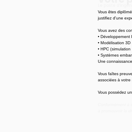
Le poste d’ingén
Vous êtes diplômé
vers des domaine
justifiez d'une ex
Vous avez des con
• Développement l
• Modélisation 3D
• HPC (simulation
• Systèmes emba
Une connaissance 
Vous faîtes preuve
associées à votre 
Vous possédez un b
Conformément à so
à promouvoir la di