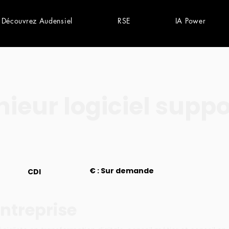
Découvrez Audensiel
RSE
IA Power
nieur logiciel suppo
€ : Sur demande
CDI
ntreprise