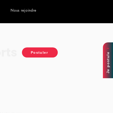
Nous rejoindre
rts
Postuler
Je postule