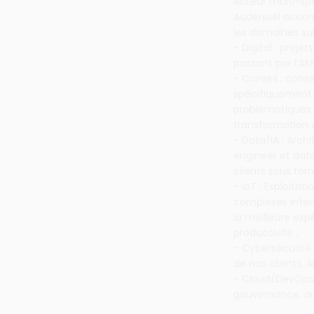
Acteur multi-spé
Audensiel accomp
les domaines sui
- Digital : proje
passant par l’AM
- Conseil : conse
spécifiquement p
problématiques 
transformation d
- Data/IA : Arc
engineer et data
clients sous fo
- IoT : Exploita
complexes inter
la meilleure exp
productivité ;
- Cybersécurité
de nos clients. 
- Cloud/DevOps 
gouvernance, a