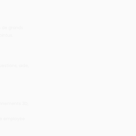
s de grands
intus.
estions, aide,
onnements 3D,
gie employée