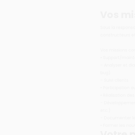
Vos mi
Sous la responsa
constructeurs e
Vos missions co
• Support/maint
- Analyser et di
bug)
- Suivi clients
• Participation a
• Réalisation des
- Développement
etc.)
- Documenter le 
• Former les nouv
Votre p