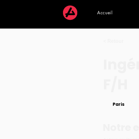
Accueil
< Retour
Ingé
F/H
Paris
Notre e