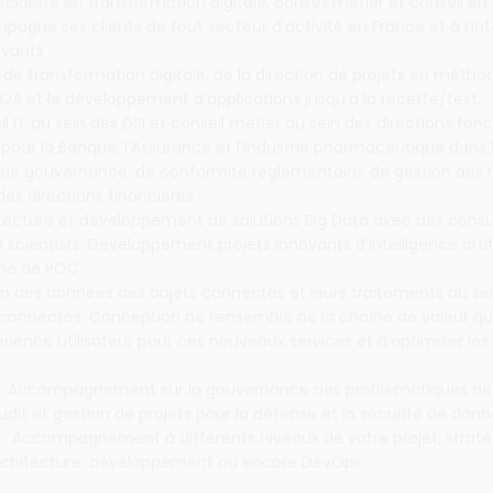
cialiste en transformation digitale, conseil métier et conseil en
agne ses clients de tout secteur d'activité en France et à l’in
vants :
ts de transformation digitale, de la direction de projets en métho
OA et le développement d’applications jusqu’à la recette/test.
il IT au sein des DSI et conseil métier au sein des directions fonc
our la Banque, l’Assurance et l’Industrie pharmaceutique dans 
de gouvernance, de conformité réglementaire, de gestion des r
es directions financières ;
hitecture et développement de solutions Big Data avec des consu
 scientists. Développement projets innovants d’intelligence artif
rme de POC.
tion des données des objets connectés et leurs traitements au s
connectés. Conception de l’ensemble de la chaîne de valeur qui
érience utilisateur pour ces nouveaux services et d’optimiser les
 : Accompagnement sur la gouvernance des problématiques de
Audit et gestion de projets pour la défense et la sécurité de donn
: Accompagnement à différents niveaux de votre projet, straté
rchitecture, développement ou encore DevOps.