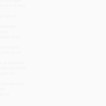
 technologies,
ternational dans
de Agile en
tionnelles
leurs
isques et de
ltants data
icielle de nos
ein de systèmes
 permet d’offrir
 gains de
 cybersécurité
ées.
gie et