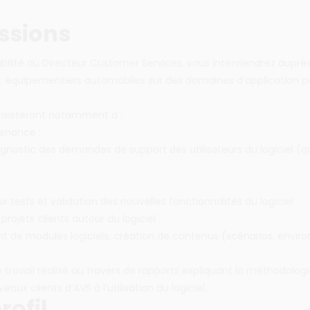
ssions
bilité du Directeur Customer Services, vous interviendrez auprè
t équipementiers automobiles sur des domaines d’application po
nsisteront notamment à :
enance :
agnostic des demandes de support des utilisateurs du logiciel (qu
ux tests et validation des nouvelles fonctionnalités du logiciel
 projets clients autour du logiciel :
 de modules logiciels, création de contenus (scénarios, envir
travail réalisé au travers de rapports expliquant la méthodolo
eaux clients d’AVS à l’utilisation du logiciel.
rofil