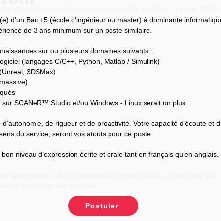
ieur d’application logiciel est un véritable tremplin au sein d’AVS
(e) d’un Bac +5 (école d’ingénieur ou master) à dominante informatiqu
s d’expertises.
périence de 3 ans minimum sur un poste similaire.
naissances sur ou plusieurs domaines suivants :
ogiciel (langages C/C++, Python, Matlab / Simulink)
 (Unreal, 3DSMax)
 massive)
rqués
sur SCANeR™ Studio et/ou Windows - Linux serait un plus.
 d’autonomie, de rigueur et de proactivité. Votre capacité d’écoute et d
sens du service, seront vos atouts pour ce poste.
on niveau d’expression écrite et orale tant en français qu’en anglais.
n engagement éthique, Audensiel s'engage à lutter contre toute discri
versité et l'égalité des chances.
Postuler