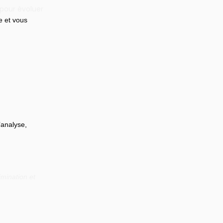
 pour évoluer
e et vous 
’analyse, 
mination et 