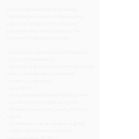
Sous la responsabilité du Directeur
Customer Services, vous interviendrez
auprès de grands constructeurs et
équipementiers automobiles sur des
domaines d’application pointus.
Vos missions consisteront notamment à :
• Support/maintenance :
- Analyser et diagnostic des demandes de
support des utilisateurs du logiciel
(questions, aide, bug)
- Suivi clients
• Participation aux tests et validation des
nouvelles fonctionnalités du logiciel
• Réalisation des projets clients autour du
logiciel :
- Développement de modules logiciels,
création de contenus (scénarios,
environnements 3D, etc.)