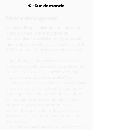
€ : Sur demande
Notre entreprise
Acteur multi-spécialiste en transformation
digitale, conseil métier et conseil en
technologies, Audensiel accompagne ses
clients de tout secteur d'activité en France et
à l’international dans les domaines suivants
:
- Digital : projets de transformation digitale,
de la direction de projets en méthode Agile en
passant par l’AMOA et le développement
d’applications jusqu’à la recette/test.
- Conseil : conseil IT au sein des DSI et conseil
métier au sein des directions fonctionnelles
spécifiquement pour la Banque, l’Assurance
et l’Industrie pharmaceutique dans leurs
problématiques de gouvernance, de
conformité réglementaire, de gestion des
risques et de transformation des directions
financières ;
- Data/IA : Architecture et développement de