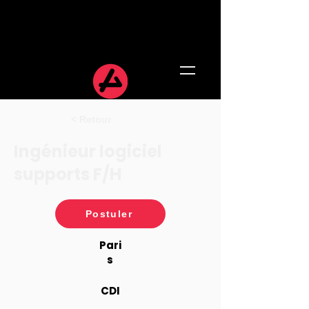
< Retour
Ingénieur logiciel
supports F/H
Postuler
Pari
s
CDI