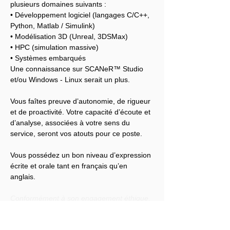
plusieurs domaines suivants :
• Développement logiciel (langages C/C++, 
Python, Matlab / Simulink)
• Modélisation 3D (Unreal, 3DSMax)
• HPC (simulation massive)
• Systèmes embarqués
Une connaissance sur SCANeR™ Studio 
et/ou Windows - Linux serait un plus.
Vous faîtes preuve d’autonomie, de rigueur 
et de proactivité. Votre capacité d’écoute et 
d’analyse, associées à votre sens du 
service, seront vos atouts pour ce poste.
Vous possédez un bon niveau d’expression 
écrite et orale tant en français qu’en 
anglais.
Conformément à son engagement éthique, 
Audensiel s'engage à lutter contre toute 
discrimination et à promouvoir la diversité 