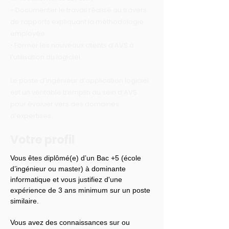
- Documenter le travail réalisé au travers
de rapports expliquant la méthodologie
employée
• Former les nouveaux clients d’AVS à
l’utilisation du logiciel.
Le poste d’ingénieur d’application logiciel
est un véritable tremplin au sein d’AVS
pour évoluer vers des domaines
d’expertises.
Votre profil
Vous êtes diplômé(e) d’un Bac +5 (école 
d’ingénieur ou master) à dominante 
informatique et vous justifiez d'une 
expérience de 3 ans minimum sur un poste 
similaire.
Vous avez des connaissances sur ou 