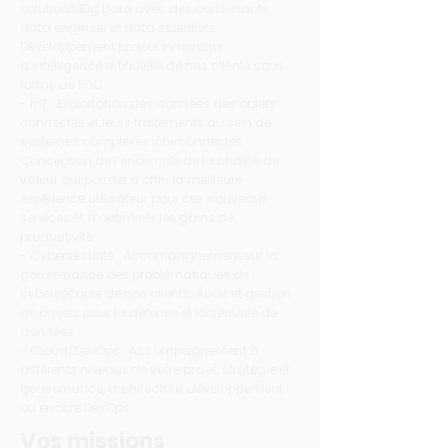
solutions Big Data avec des consultants
data engineer et data scientists.
Développement projets innovants
d’intelligence artificielle de nos clients sous
forme de POC.
- IoT : Exploitation des données des objets
connectés et leurs traitements au sein de
systèmes complexes interconnectés.
Conception de l’ensemble de la chaîne de
valeur qui permet d’offrir la meilleure
expérience utilisateur pour ces nouveaux
services et d’optimiser les gains de
productivité ;
- Cybersécurité : Accompagnement sur la
gouvernance des problématiques de
cybersécurité de nos clients. Audit et gestion
de projets pour la défense et la sécurité de
données.
- Cloud/DevOps : Accompagnement à
différents niveaux de votre projet, stratégie et
gouvernance, architecture, développement
ou encore DevOps.
Vos missions