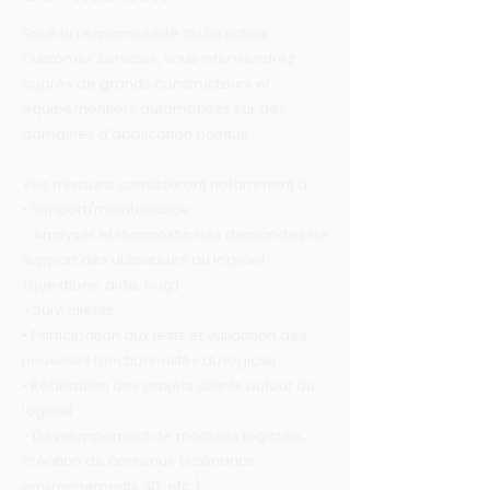
Sous la responsabilité du Directeur
Customer Services, vous interviendrez
auprès de grands constructeurs et
équipementiers automobiles sur des
domaines d’application pointus.
Vos missions consisteront notamment à :
• Support/maintenance :
- Analyser et diagnostic des demandes de
support des utilisateurs du logiciel
(questions, aide, bug)
- Suivi clients
• Participation aux tests et validation des
nouvelles fonctionnalités du logiciel
• Réalisation des projets clients autour du
logiciel :
- Développement de modules logiciels,
création de contenus (scénarios,
environnements 3D, etc.)