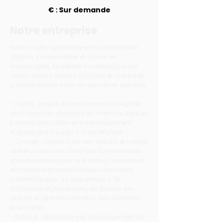
€ : Sur demande
Notre entreprise
Acteur multi-spécialiste en transformation
digitale, conseil métier et conseil en
technologies, Audensiel accompagne ses
clients de tout secteur d'activité en France et
à l’international dans les domaines suivants
:
- Digital : projets de transformation digitale,
de la direction de projets en méthode Agile en
passant par l’AMOA et le développement
d’applications jusqu’à la recette/test.
- Conseil : conseil IT au sein des DSI et conseil
métier au sein des directions fonctionnelles
spécifiquement pour la Banque, l’Assurance
et l’Industrie pharmaceutique dans leurs
problématiques de gouvernance, de
conformité réglementaire, de gestion des
risques et de transformation des directions
financières ;
- Data/IA : Architecture et développement de