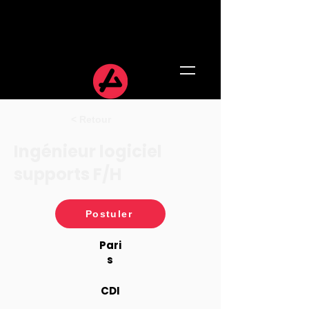
< Retour
Ingénieur logiciel
supports F/H
Postuler
Pari
s
CDI