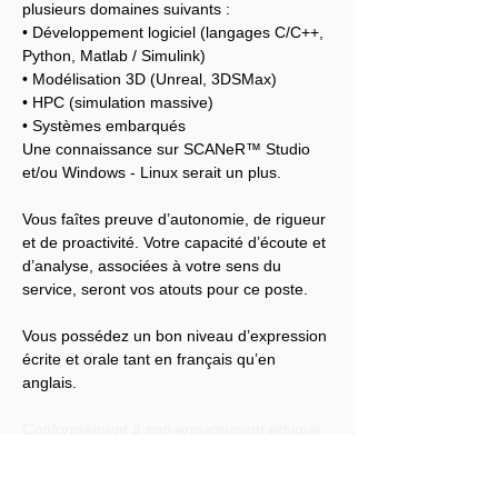
plusieurs domaines suivants :
• Développement logiciel (langages C/C++, 
Python, Matlab / Simulink)
• Modélisation 3D (Unreal, 3DSMax)
• HPC (simulation massive)
• Systèmes embarqués
Une connaissance sur SCANeR™ Studio 
et/ou Windows - Linux serait un plus.
Vous faîtes preuve d’autonomie, de rigueur 
et de proactivité. Votre capacité d’écoute et 
d’analyse, associées à votre sens du 
service, seront vos atouts pour ce poste.
Vous possédez un bon niveau d’expression 
écrite et orale tant en français qu’en 
anglais.
Conformément à son engagement éthique, 
Audensiel s'engage à lutter contre toute 
discrimination et à promouvoir la diversité 