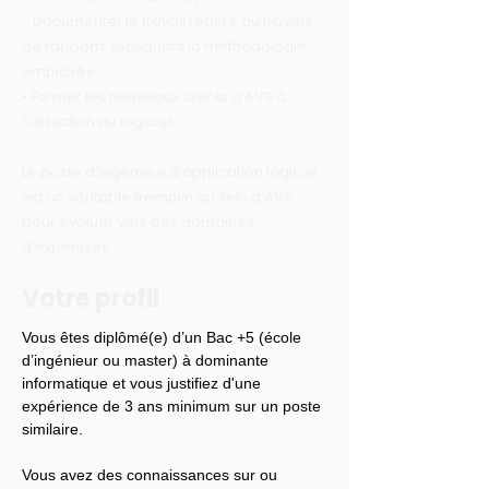
- Documenter le travail réalisé au travers
de rapports expliquant la méthodologie
employée
• Former les nouveaux clients d’AVS à
l’utilisation du logiciel.
Le poste d’ingénieur d’application logiciel
est un véritable tremplin au sein d’AVS
pour évoluer vers des domaines
d’expertises.
Votre profil
Vous êtes diplômé(e) d’un Bac +5 (école 
d’ingénieur ou master) à dominante 
informatique et vous justifiez d'une 
expérience de 3 ans minimum sur un poste 
similaire.
Vous avez des connaissances sur ou 