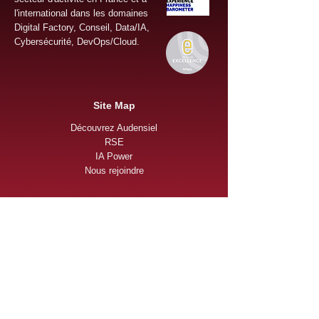
l'international dans les domaines
Digital Factory, Conseil, Data/IA,
Cybersécurité, DevOps/Cloud.
Site Map
Découvrez Audensiel
RSE
IA Power
Nous rejoindre
Envie de faire partie
d'une aventure humaine
?