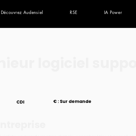
Découvrez Audensiel
RSE
IA Power
nieur logiciel suppo
€ : Sur demande
CDI
ntreprise