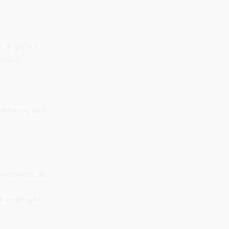
s de grands
intus.
estions, aide,
onnements 3D,
gie employée