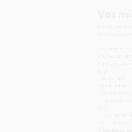
Vos mi
Sous la responsa
constructeurs e
Vos missions co
• Support/maint
- Analyser et di
bug)
- Suivi clients
• Participation a
• Réalisation des
- Développement
etc.)
- Documenter le 
• Former les nouv
Votre p