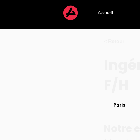
Accueil
< Retour
Ingé
F/H
Paris
Notre e