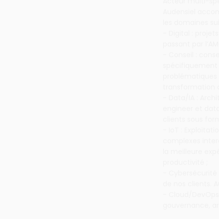
Acteur multi-spé
Audensiel accomp
les domaines sui
- Digital : proje
passant par l’AM
- Conseil : conse
spécifiquement p
problématiques 
transformation d
- Data/IA : Arc
engineer et data
clients sous fo
- IoT : Exploita
complexes inter
la meilleure exp
productivité ;
- Cybersécurité
de nos clients. 
- Cloud/DevOps 
gouvernance, a