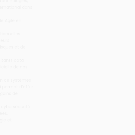
 technologies,
ternational dans
de Agile en
tionnelles
leurs
isques et de
ltants data
icielle de nos
ein de systèmes
 permet d’offrir
 gains de
 cybersécurité
ées.
gie et