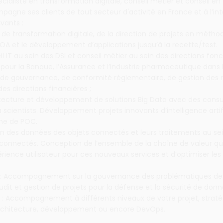
cialiste en transformation digitale, conseil métier et conseil en
agne ses clients de tout secteur d'activité en France et à l’in
vants :
ts de transformation digitale, de la direction de projets en métho
OA et le développement d’applications jusqu’à la recette/test.
il IT au sein des DSI et conseil métier au sein des directions fonc
our la Banque, l’Assurance et l’Industrie pharmaceutique dans 
de gouvernance, de conformité réglementaire, de gestion des r
es directions financières ;
hitecture et développement de solutions Big Data avec des consu
 scientists. Développement projets innovants d’intelligence artif
rme de POC.
tion des données des objets connectés et leurs traitements au s
connectés. Conception de l’ensemble de la chaîne de valeur qui
érience utilisateur pour ces nouveaux services et d’optimiser les
 : Accompagnement sur la gouvernance des problématiques de
Audit et gestion de projets pour la défense et la sécurité de donn
: Accompagnement à différents niveaux de votre projet, straté
rchitecture, développement ou encore DevOps.