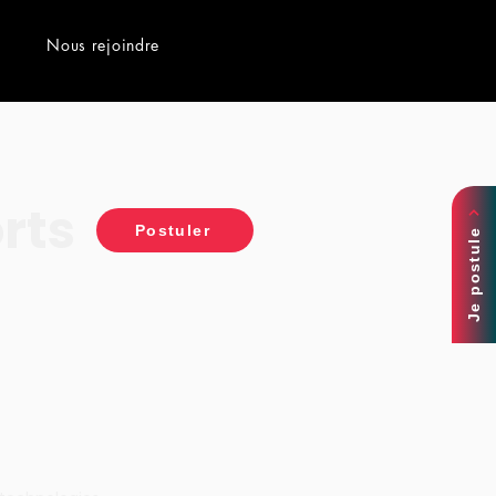
Nous rejoindre
rts
Postuler
Je postule