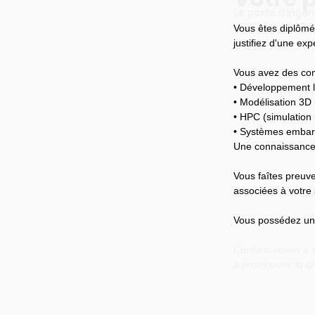
Le poste d’ingén
Vous êtes diplômé
vers des domaine
justifiez d'une ex
Vous avez des con
• Développement l
• Modélisation 3D
• HPC (simulation
• Systèmes emba
Une connaissance 
Vous faîtes preuve
associées à votre 
Vous possédez un b
Conformément à so
à promouvoir la di