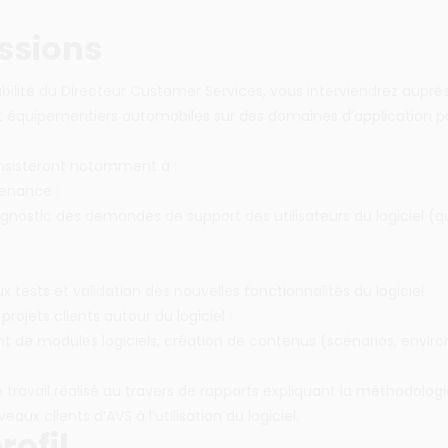
ssions
bilité du Directeur Customer Services, vous interviendrez auprè
t équipementiers automobiles sur des domaines d’application po
nsisteront notamment à :
enance :
agnostic des demandes de support des utilisateurs du logiciel (qu
ux tests et validation des nouvelles fonctionnalités du logiciel
 projets clients autour du logiciel :
 de modules logiciels, création de contenus (scénarios, envir
travail réalisé au travers de rapports expliquant la méthodolo
eaux clients d’AVS à l’utilisation du logiciel.
rofil