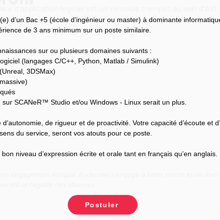
ieur d’application logiciel est un véritable tremplin au sein d’AVS
(e) d’un Bac +5 (école d’ingénieur ou master) à dominante informatiqu
s d’expertises.
périence de 3 ans minimum sur un poste similaire.
naissances sur ou plusieurs domaines suivants :
ogiciel (langages C/C++, Python, Matlab / Simulink)
 (Unreal, 3DSMax)
 massive)
rqués
sur SCANeR™ Studio et/ou Windows - Linux serait un plus.
 d’autonomie, de rigueur et de proactivité. Votre capacité d’écoute et d
sens du service, seront vos atouts pour ce poste.
on niveau d’expression écrite et orale tant en français qu’en anglais.
n engagement éthique, Audensiel s'engage à lutter contre toute discri
versité et l'égalité des chances.
Postuler