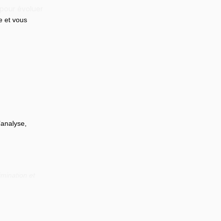
 pour évoluer
e et vous 
’analyse, 
mination et 