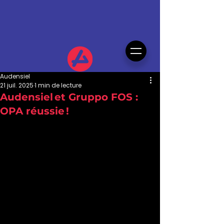
Audensiel
21 juil. 2025
1 min de lecture
Audensiel et Gruppo FOS :
OPA réussie !
Le 28  février dernier, nous annoncions 
fièrement l’acquisition de 55,21 % du 
capital de Gruppo FOS, entreprise 
italienne innovante spécialiste des 
technologies Data/IA, IoT et solutions 
numériques avancées, cotée sur 
Euronext Growth Milan. Cette 
première étape stratégique visait à 
affirmer la présence d’Audensiel en 
Italie, à élargir nos expertises et créer 