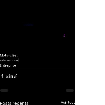
*Une Offre Publique d’Achat (OPA) est 
une opération lancée par une entreprise 
pour acheter des titres d’une autre 
entreprise 
cotée
 en bourse afin de 
gagner des parts de marché, réduire ses 
coûts ou trouver de nouveaux relai
s
 de 
croissance. (définition de l’AMF France)
Mots-clés :
international
Entreprise
Voir tout
Posts récents