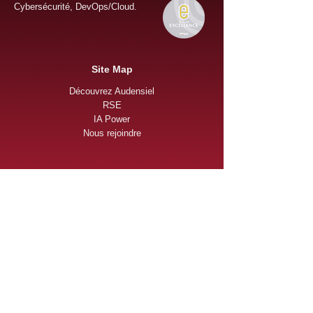
Cybersécurité, DevOps/Cloud.
Site Map
Découvrez Audensiel
RSE
IA Power
Nous rejoindre
Envie de faire partie
d'une aventure humaine
?
Je postule