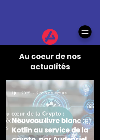
Au coeur de nos
actualités
1 juil. 2025
2 min de lecture
Nouveau livre blanc :
Kotlin au service de la
crypto, par Audensiel