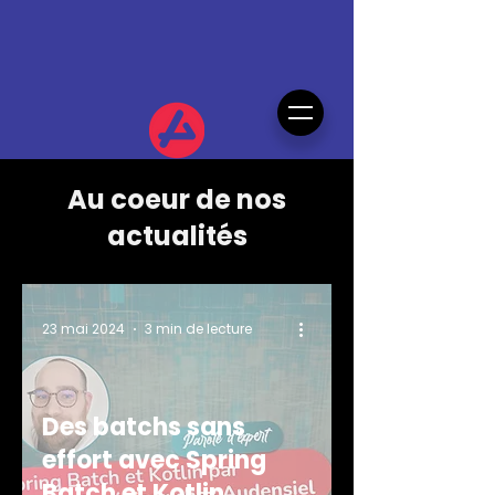
Au coeur de nos
actualités
23 mai 2024
3 min de lecture
Des batchs sans
effort avec Spring
Batch et Kotlin