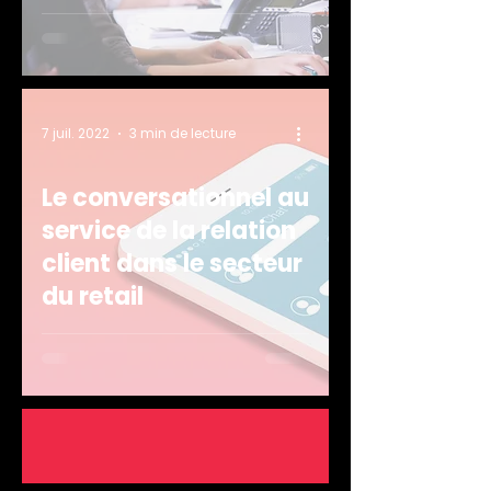
7 juil. 2022
3 min de lecture
Le conversationnel au
service de la relation
client dans le secteur
du retail