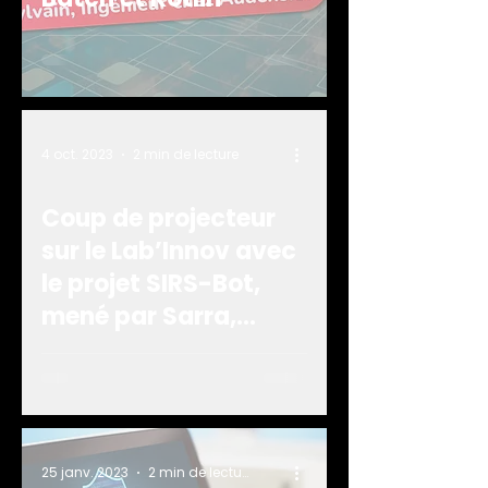
4 oct. 2023
2 min de lecture
Coup de projecteur
sur le Lab’Innov avec
le projet SIRS-Bot,
mené par Sarra,
Docteur Informatique
25 janv. 2023
2 min de lecture