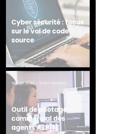
Cyber sécurité : focus
sur le vol de code
source
14 sept. 2022
3 min de lecture
Outil de pilotage
commercial des
agents A2P[1]