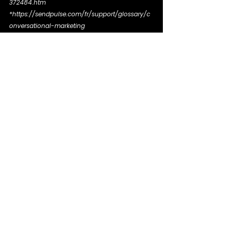
372484.htm
*https://sendpulse.com/fr/support/glossary/c
onversational-marketing
*https://www.fonvirtual.com/fr/blog/pourquoi
-utiliser-solutions-de-vente-
conversationnelle/
Partager sur LinkedIn
Mots-clés :
expertise
marketing conversationnel
marketing digital
Parole d'experts