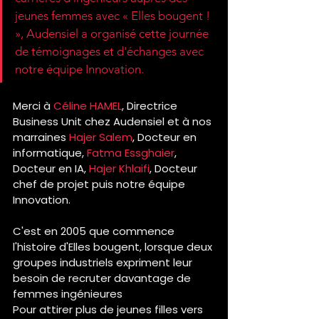
jeunes femmes avec « Elles bougent ! 
», Audensiel a organisé cette journée 
de témoignages et d'échanges avec 
notre équipe Innovation. 
Merci à 
Céline HAMEL
, Directrice 
Business Unit chez Audensiel et à nos 
marraines 
Hajer Salem
, Docteur en 
informatique, 
Fatma Essghaier
, 
Docteur en IA, 
Hajer Khlaifi
, Docteur 
chef de projet puis notre équipe 
Innovation. 
C'est en 2005 que commence 
l'histoire d'Elles bougent, lorsque deux 
groupes industriels expriment leur 
besoin de recruter davantage de 
femmes ingénieures
Pour attirer plus de jeunes filles vers 