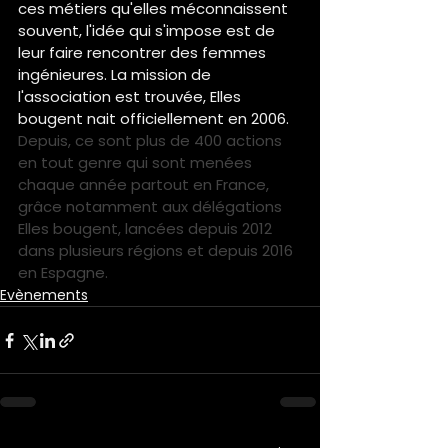
ces métiers qu'elles méconnaissent 
souvent, l'idée qui s'impose est de 
leur faire rencontrer des femmes 
ingénieures. La mission de 
l'association est trouvée, Elles 
bougent nait officiellement en 2006.
Depuis, ce sont plus de 400 actions 
en tout genre qui sont menées 
chaque année partout en France, 
grâce notamment aux délégations 
Elles bougent, lancées depuis 2012 
dans plusieurs régions et depuis 2016 
en Espagne.
Evènements